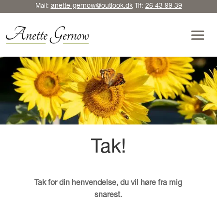
anette-gernow@outlook.dk
26 43 99 39
Mail:
Tlf:
Tak!
Tak for din henvendelse, du vil høre fra mig
snarest.