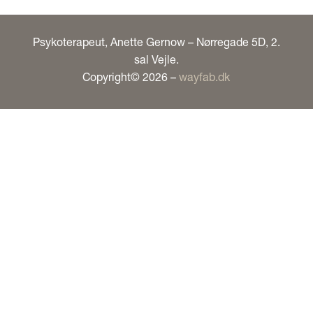
Psykoterapeut, Anette Gernow – Nørregade 5D, 2.
sal Vejle.
Copyright© 2026 –
wayfab.dk