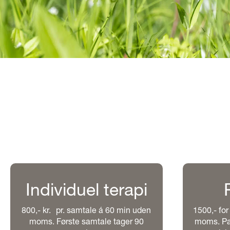
Individuel terapi
800,- kr. pr. samtale á 60 min uden
1500,- fo
moms. Første samtale tager 90
moms. Par