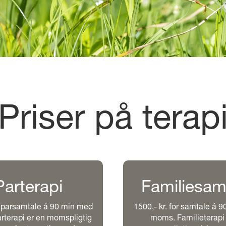
Priser på terap
Parterapi
Familiesam
r parsamtale á 90 min med
1500,- kr. for samtale á 
terapi er en momspligtig
moms. Familieterapi 