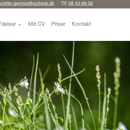
anette-gernow@outlook.dk
Tlf:
26 43 99 39
Ydelser
Mit CV
Priser
Kontakt