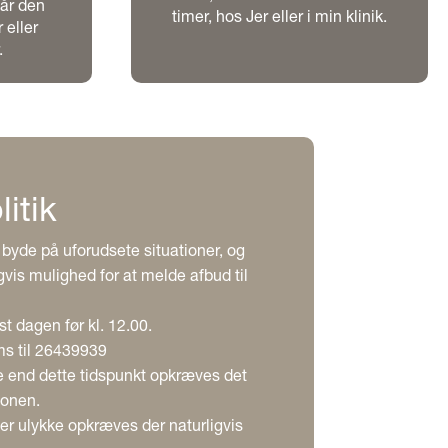
år den
timer, hos Jer eller i min klinik.
 eller
.
itik
n byde på uforudsete situationer, og
gvis mulighed for at melde afbud til
t dagen før kl. 12.00.
ms til 26439939
e end dette tidspunkt opkræves det
ionen.
er ulykke opkræves der naturligvis