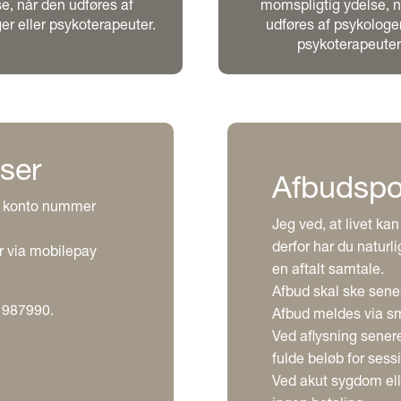
e, når den udføres af
momspligtig ydelse, n
er eller psykoterapeuter.
udføres af psykologer
psykoterapeuter
ser
Afbudspol
på konto nummer
Jeg ved, at livet ka
derfor har du naturli
er via mobilepay
en aftalt samtale.
Afbud skal ske senes
 987990.
Afbud meldes via s
Ved aflysning sener
fulde beløb for sess
Ved akut sygdom ell