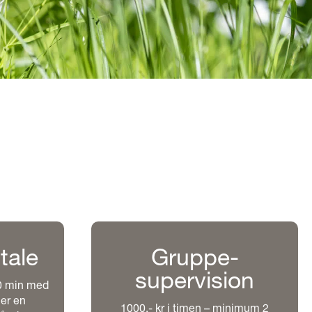
i
tale
Gruppe-
supervision
90 min med
er en
1000,- kr i timen – minimum 2